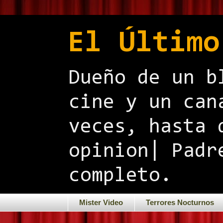
El Último
Dueño de un b
cine y un can
veces, hasta 
opinion| Padr
completo.
Mister Video
Terrores Nocturnos