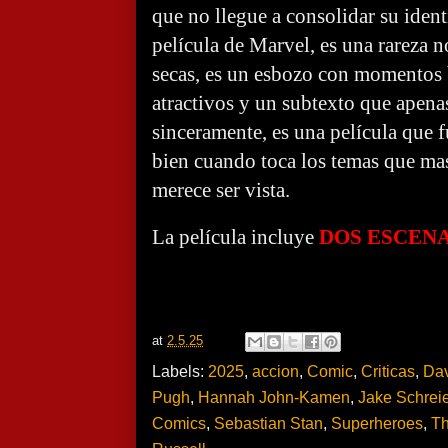
que no llegue a consolidar su ide
película de Marvel, es una rareza 
secas, es un esbozo con momentos b
atractivos y un subtexto que apenas
sinceramente, es una película que
bien cuando toca los temas que mas
merece ser vista.
La película incluye
DOS ESCENA
at
2.5.25
Labels:
2025
,
accion
,
Comic
,
Criticas
,
Dav
Pugh
,
Hannah John-Kamen
,
Jake Schreie
Comics
,
Sebastian Stan
,
Superheroes
,
Th